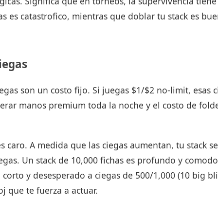
gicas. Significa que en torneos, la supervivencia tiene
as es catastrofico, mientras que doblar tu stack es bu
iegas
egas son un costo fijo. Si juegas $1/$2 no-limit, esas 
erar manos premium toda la noche y el costo de fold
es caro. A medida que las ciegas aumentan, tu stack 
ciegas. Un stack de 10,000 fichas es profundo y comod
o corto y desesperado a ciegas de 500/1,000 (10 big bli
oj que te fuerza a actuar.