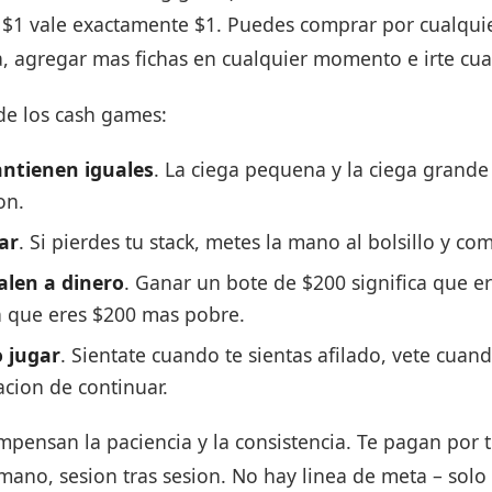
e $1 vale exactamente $1. Puedes comprar por cualqui
sa, agregar mas fichas en cualquier momento e irte cu
 de los cash games:
antienen iguales
. La ciega pequena y la ciega grand
on.
ar
. Si pierdes tu stack, metes la mano al bolsillo y co
alen a dinero
. Ganar un bote de $200 significa que e
ca que eres $200 mas pobre.
o jugar
. Sientate cuando te sientas afilado, vete cuan
gacion de continuar.
pensan la paciencia y la consistencia. Te pagan por 
mano, sesion tras sesion. No hay linea de meta – sol