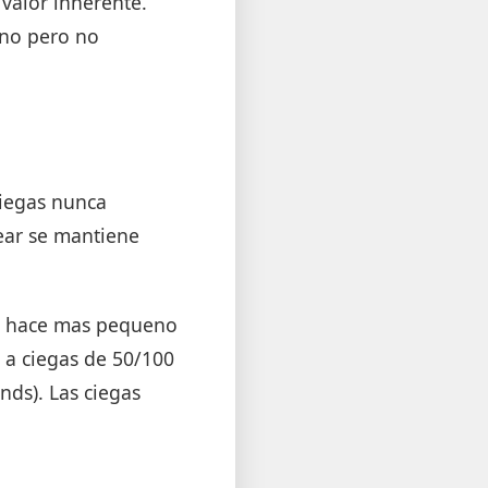
 valor inherente.
eno pero no
ciegas nunca
ear se mantiene
se hace mas pequeno
o a ciegas de 50/100
nds). Las ciegas