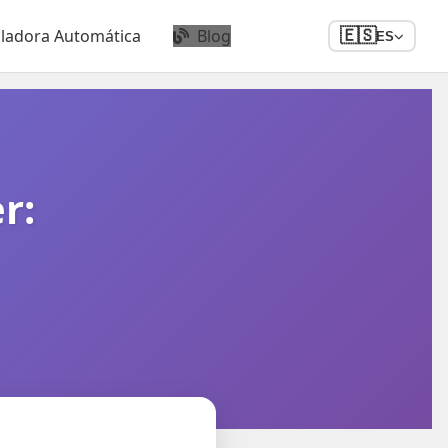
uladora Automática
Blog
🇪🇸
ES
r: